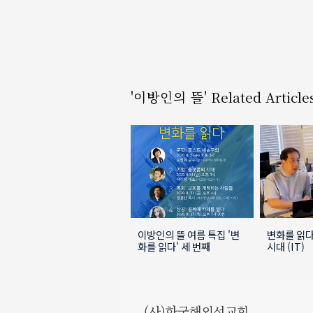
'이방인의 뜰' Related Article
이방인의 뜰 여름 특집 '변
변화를 읽다 
화를 읽다' 세 번째
시대 (IT)
(사)한국해외선교회