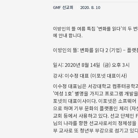
GMF 선교회
2020. 8. 10
이방인의 뜰 여름 특집 '변화를 읽다'의 두 
에 안내 합니다.
이
방인의 뜰
:
변화를 읽다 2
(기업
) – 플
일시
: 2020
년
8
월 14
일 (금) 오후
3
시
강사
: 이수정 대표
(이포넷 대표이사)
이수정 대표님은 서강대학교 컴퓨터공학
'
여성
1
호
'
별명을 가지고 프로그램 개발
포넷의 대표이사이다
.
이포넷은 소프웨어
으로 하며 기부 문화의 플랫폼인 체리
(
자
교회 등에서 사용하고 있다
.
선교 단체인
님의 나라를 향한 선교사로서의 정체성을 
부 교사로 또 청년부 부감으로 섬기고 있