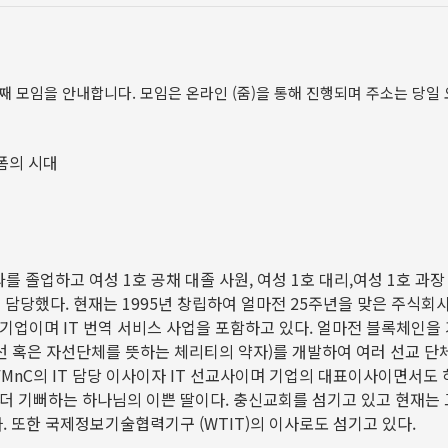
번째 모임을 안내합니다. 모임은 온라인 (줌)을 통해 진행되며 주소는 당일
랫폼의 시대
과를 졸업하고 여성
1
호 공채 대졸 사원
,
여성
1
호 대리
,
여성
1
호 과장
을 담당했다
.
현재는
1995
년 창립하여 얼마전
25
주년을 맞은 주식회사
 기업이며
IT
번역 서비스 사업을 포함하고 있다
.
얼마전 블록체인을
선 혹은 자선단체를 뜻하는 체리티의 약자
)
를 개발하여 여러 선교 단
FMnC
의
IT
담당 이사이자
IT
선교사이며 기업의 대표이사이면서도 
더 기뻐하는 하나님의 이쁜 딸이다
.
충신교회를 섬기고 있고 현재는
다
.
또한 국제정보기술협력기구
(WTIT)
의 이사로도 섬기고 있다
.