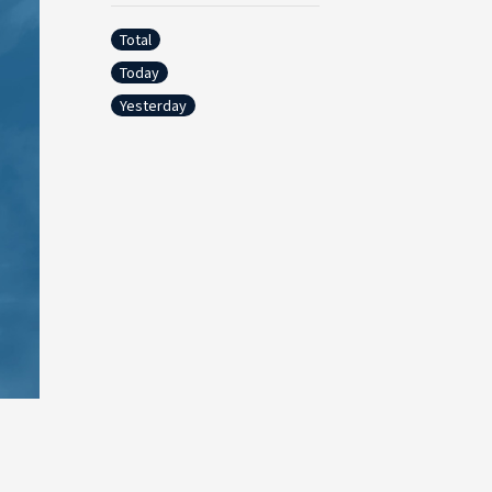
Total
Today
Yesterday