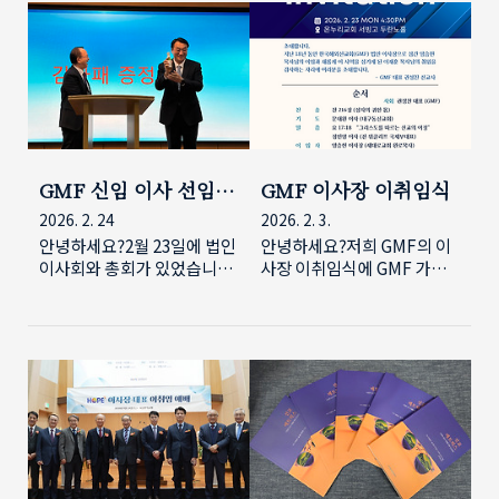
화에 관한 여러 주제들을 다
니바우어의 이 책은 요즈음
으로 진행됩니다. ■ 유학생
의 이해"라는 주제를 가지고
루어 왔고 이번 제6차에서는
우리가 하는 '존재의 성숙',
사역의 현황과 전략을 기반으
진행됩니다.결혼 이주여성들
전체를 정리하는 관점에서 선
'덕' 등 선교의 본질을 다시 보
로 ■ 캠퍼스 사역의 현장 사
을 다문화교육 강사로 육성하
교와 자..
게 해줍니다...
례 소개와 ■ 지역교회와의
여 전국의 교육기관들에서 일
협력 방안을 함께 다루며, ■
자리를 만들어 주는 사업을
강의 후 충분한 시간의 질의
하면서 그 자녀들을 위한 학
응답과 토론이 있습니다. - 주
교를 운영하고 있는 (주)메이
제: 유학생 사역의 이해와 참
커스의 이미라 대표를 초청하
GMF 신임 이사 선임
GMF 이사장 이취임식
여 - 일시: 2026.5.11(월)
여 사역의 원리와 실제를 듣
및 이사장 이취임식
2026. 2. 24
2026. 2. 3.
10:00~13:00 (점심 포함) - 장
고 질문하며 배우고 성찰하는
소: 신촌 네스트 (서울 서대문
시간을 가집니다. 경기도 안
안녕하세요?2월 23일에 법인
안녕하세요?저희 GMF의 이
구 연세로7길 14, 3층) 온라
산과 화성에서 오랜시간 이주
이사회와 총회가 있었습니다.
사장 이취임식에 GMF 가족
인 병행 - 강사: 지문선 선교
민선교를 하면서 한국사회 및
이번 이사회와 총회에서는 특
을 초대합니다.지난 18년간
사, 임혜진 간사 - 진행: 정빌
한국교회와 함께하는 이주민
별히 두 분의 이사를 선임하
법인 이사장으로 섬기신 양승
립 선교사 / 논평: 은요한 선교
교회를 세워가는 손원향 선교
였습니다. 김소리 목사님(평
헌 목사님(세대로교회 원로목
사 세미나 등록:
사가 강사와 참석자를 이어주
촌교회)과 이해영 목사님(성
사)의 이임과새로운 이사장으
https://forms.gle/7Ay82iu..
는 역할을 하게 됩니다.함께
민교회)입니다.오후에는 이
로 섬기게 된 이재훈 목사님
연대하고 협력을 만들어 가는
사장 이취임식이 있었습니다.
(온누리교회)의 취임을 감사
자리에 이주민선교 사역자분
18년간 이사장으로 섬기신 양
하는 자리입니다.국내에 계신
들과 관심자들을 초대합니다.
승헌 목사님(세대로교회 원
혹은 국내를 방문 중이신 모
아래 링..
로)이 이임하고 이재훈 목사
든 GMF 가족을 초대합니다.
님(온누리교회)이 취임하였
다만 식사인원 파악을 위해