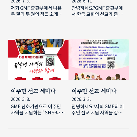
2026. 7. 3.
2026. 6. 11
저희 GMF 출판부에서 나온
안녕하세요?GMF 출판부에
두 권의 두 권의 책을 소개합
서 한국 교회의 선교가 좀 더
니다. 첫번째 책은 횃불 트리
깊어지고 성찰하는 선교가 되
니티에서 선교학을 가르치시
도록 돕기 위해 만든 '품시리
는 박형진 교수님의 저서 '역
즈'에서 여덟번 째 책을 출간
사의 끝에서 바라본 기독교
하였습니다.제목은 '기독교
선교'입니다.그 동안 논의 되
선교의 윤리적 비전'이고 부
었던 선교에 관해 역사적 시
제는 '덕의 실천으로서의 선
각에서 정리하고 오늘날 세계
교와 설득의 문제'입니다.얼
기독교 지형을 소개하는 이
마전 TV에 출현한 김애란 작
책은 선교에 관심있는 분들이
가는 사회적 재난에 대한 동
꼭 읽어보면 좋을 책입니다.
영상을 1.5배로 돌려볼까 하
저는 마치 어지러운 책장을
다가 오늘날 숏폼에 익숙해진
누가 잘 정리해 준 느낌을 받
자신에게 깜짝 놀랐다고 하면
이주민 선교 세미나
이주민 선교 세미나
았습니다. 꼭 읽어 보세요^^
서 도덕이니 윤리니 대단한
2026. 5. 8.
2026. 3. 3.
구입을 원하시면
것이 아니라 "집중력이 도덕
https://krim.org/a-
이다"라는 말을 했습니다. 빠
GMF 산하기관으로 이주민
안녕하세요?저희 GMF의 이
vantage-point-of-
른 결과를 요구하는 오늘날
사역을 지원하는 "SNS-나그
주민 선교 지원 사역을 감당
retrospect-and-
선교에 섬기는 그들의 속도와
네의이웃"에서 이주민선교를
하고 있는 SNS(나그네의이
hindsight/ 두번째 책은 제6
분량을 그대로 수용하며 집중
위한 세미나를 가집니다. "유
웃)에서 이주민 선교 세미나
차 자신학화 포럼 책입니다.
해 주는 것, 아마 그것이 덕이
학생 사역의 이해와 참여"라
를 개최합니다.이번 세미나는
지난 6년 동안 꾸준히 자신학
지 않을까 생각듭니다.마이클
는 주제로 아래와 같은 내용
"결혼 이주여성과 자녀사역