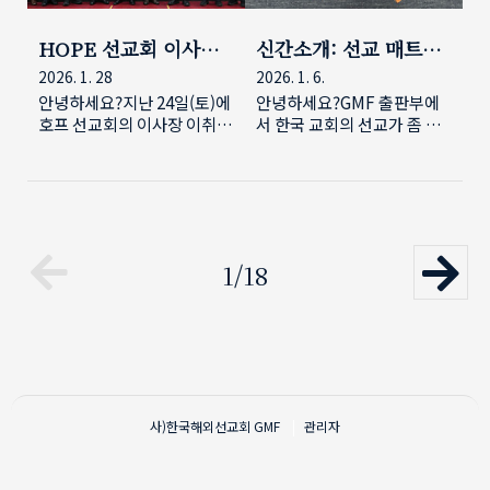
습니다. 사진으로 소식을 나
신청마감을 2월 10일까지 해
눕니다.신임이사: 김소리 목
주셔야 합니다. 신청은 큐알
HOPE 선교회 이사장
신간소개: 선교 매트릭
사(평촌교회) 신임이사: 이해
이나 아래 신청 링크를 이용
및 대표 이취임
스
2026. 1. 28
2026. 1. 6.
영 목사(성민교회) 이사장 이
하여 해 주시면 됩니다. 신청
취임 순서
이 마감되었습니다. 감사합니
안녕하세요?지난 24일(토)에
안녕하세요?GMF 출판부에
다.
호프 선교회의 이사장 이취임
서 한국 교회의 선교가 좀 더
과 대표 이취임이 동시에 있
깊어지고 성찰하는 선교가 되
었습니다.그 동안 호프 선교
도록 돕기 위해 만든 '품시리
회의 이사장으로 섬겨 오신
즈'에서 일곱번 째 책을 출간
이장호 목사님(높은뜻 광성교
하였습니다.제목은 '선교 매
회)이 퇴임하고 김용석 목사
트릭스'이고 부제는 '다양한
님(서울 반석교회)이 신임 이
선교 지형을 위한 선교 신
1/18
사장으로 취임했습니다.동시
학'입니다.그 동안 여러 저자
에 지난 9년간 대표로 섬겨 오
를 통해 선교의 개론과 같은
신 주영찬 대표님이 퇴임하고
선교 신학 책들이 나왔지만
신임 서에스라 선교사님이 대
여러 차이에도 불구하고 기존
표로 취임하였습니다.새로운
의 패러다임에서 크게 벗어나
리더십에 필요한 지혜와 통찰
지 않은 개론서들이라 아쉬움
을 주님께서 부어주시기를 함
이 있었습니다.위클리프 선교
사)한국해외선교회
GMF
관리자
께 기도해 주십시오. 사진 몇
회의 국제 대표를 역임한 커
장으로 소식을 나눕니다.
크 프랭클린과 인터서브 국제
대표를 지낸 폴 밴더 사무엘