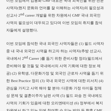
이번 모임에서 김동화
GMF
대표는 국내 외국인을 위한 전문
사역자
(
현지 문화와 언어를 잘 이해하는 사역자
)
의 필요성과
nd
선교사
2
career
개발을 위한 차원에서
GMF
국내 외국인
사역의 필요성이 대두되고 있다며
이번 모임의 취지를 참석
자들에게 설명했다
.
이번 모임에 참석한 국내 외국인 사역자들은
(1)
필드 사역자
중 내 국내 외국인 사역을 하고자 하는 사역자
(
추방 선교사
,
nd
국내에서
2
Career )
를 돕기 위한 준비사항 정리
(
필드에서
준비해야 할 것들 및 국내에서의 사역 기회에 대한 정보 제
공
) (2)
유학생
,
다문화가정 및 외국인 근로자 사역을 돕기 위
한
Best Practice
정리
(3)
국내 외국인 사역에 대한 리서치
(4)
관심을 가지고 사역 해야 할 분야
:
다문화 가정 아이들 정체
성 문제 및 결혼이주자 남편 사역
(5)
필드 파송 전 국내에도
사역의 기회가 있음에 대한 오리엔테이션
(6)
정부에서 복지
차원에서 하고 있는 일에 참여할 수 있는 방안 등 향후
GMF