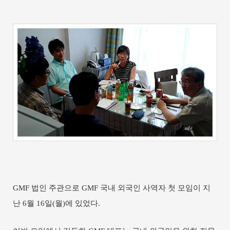
GMF
법인 주관으로
GMF
국내 외국인 사역자 첫 모임이 지
난
6
월
16
일
(
월
)
에 있었다
.