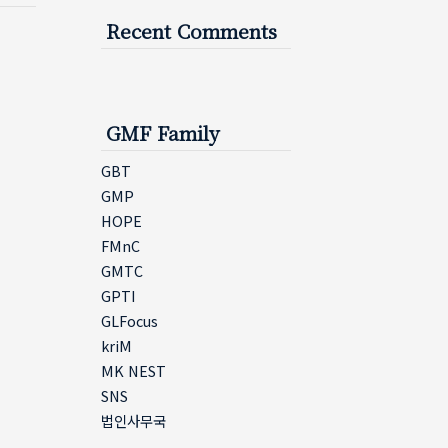
Recent Comments
GMF Family
GBT
GMP
HOPE
FMnC
GMTC
GPTI
GLFocus
kriM
MK NEST
SNS
법인사무국