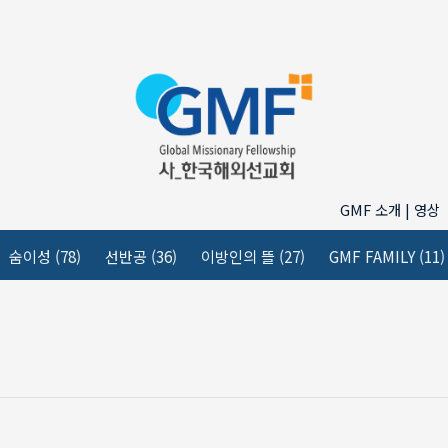
GMF 소개 | 영상
숨이성
(78)
선반공
(36)
이방인의 뜰
(27)
GMF FAMILY
(11)