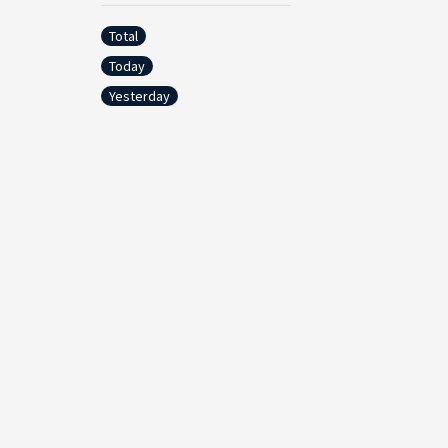
Total
Today
Yesterday