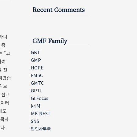
Recent Comments
 자녀
GMF Family
 총
GBT
는 "고
GMP
하여
HOPE
를 진
FMnC
 하였습
GMTC
두 모
GPTI
 선교
GLFocus
 여러
kriM
에도
MK NEST
 목사
SNS
니다.
법인사무국