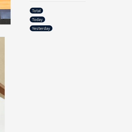
Total
Today
Yesterday