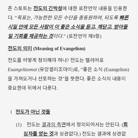
존
스토트는
전도의
긴박성
에
대한
로잔언약
내용을
인용한
다
목표는
가능한한
모든
수단을
총동원하여
되도록
빠른
. “
,
,
시일
안에
모든
사람이
이
좋은
소식을
듣고
깨닫고
받아들
,
,
일
기회를
제공하는
것
이다
로잔언약
제
항
.” (
9
)
전도의
의미
(
Meaning of Evangelism)
전도를
어떻게
정의해야
하나
전도는
헬라어로
?
유앙겔리조마이
로
좋은
소식
Euangelizomai
(
)
, “
(
Euangelion
)
을
가져오거나
선포하는
것
을
뜻한다
좋은
소식의
내용이
”
.
중요한데
뒤에서
다룬다
.
전도가
아닌
것들
l
전도는
결과의
측면
에서
정의되어서는
안된다
회
(1)
. (
심자를
얻는
것
과
상관없다
전도는
결과에
상관없
.)