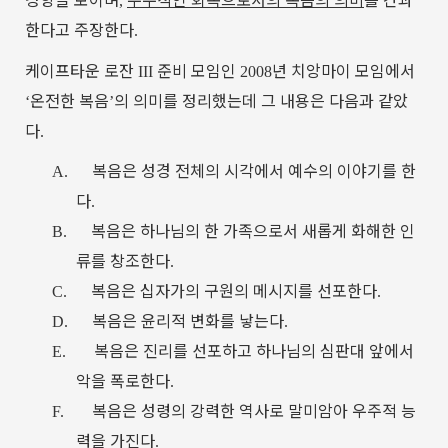
,
한다고
주장한다
.
케이프타운
로잔
준비
모임인
년
치앙마이
모임에서
III
2008
온전한
복음
의
의미를
정리했는데
그
내용은
다음과
같았
‘
’
다
.
복음은
성경
전체의
시각에서
예수의
이야기를
한
A.
다
.
복음은
하나님의
한
가족으로서
새롭게
화해한
인
B.
류를
창조한다
.
복음은
십자가의
구원의
메시지를
선포한다
C.
.
복음은
윤리적
변화를
낳는다
D.
.
복음은
진리를
선포하고
하나님의
심판대
앞에서
E.
악을
폭로한다
.
복음은
성령의
강력한
역사로
말미암아
우주적
능
F.
력을
가진다
.