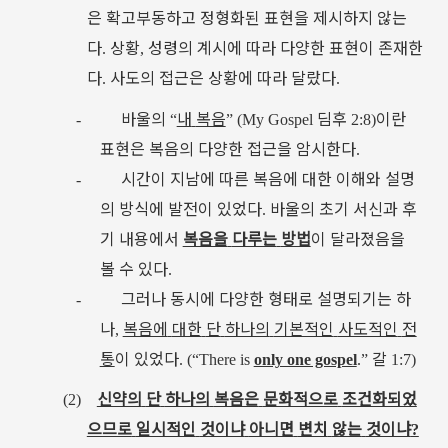
은
확고부동하고
정형화된
표현을
제시하지
않는
다
상황
성령의
계시에
따라
다양한
표현이
존재한
.
,
다
사도의
접근은
상황에
따라
달랐다
.
.
바울의
내
복음
딤후
이란
-
“
” (My Gospel
2:8)
표현은
복음의
다양한
접근을
암시한다
.
시간이
지남에
따른
복음에
대한
이해와
설명
-
의
방식에
발전이
있었다
바울의
초기
서신과
후
.
기
내용에서
복음을
다루는
방법
이
달라졌음을
볼
수
있다
.
그러나
동시에
다양한
형태로
설명되기는
하
-
나
복음에
대한
단
하나의
기본적인
사도적인
전
,
통
이
있었다
갈
. (“
There is
only one gospel
.”
1:7)
신약의
단
하나의
복음은
문화적으로
조건화되었
(2)
으므로
일시적인
것이냐
아니면
변치
않는
것이냐
?