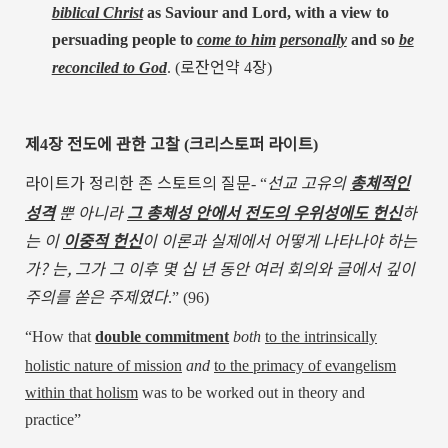
biblical Christ
as Saviour and Lord, with a view to
persuading people to
come to him
personally
and so
be
로잔언약
장
reconciled to God
.
(
4
)
제
장
전도에
관한
고찰
크리스토퍼
라이트
4
(
)
라이트가
정리한
존
스토트의
질문
선교 고유의
총체적인
- “
성격
뿐 아니라
그 총체성 안에서 전도의 우위성에도 헌신
하
는 이
이중적 헌신
이 이론과 실제에서 어떻게 나타나야 하는
가
?
는
,
그가 그 이후 몇 십 년 동안 여러 회의와 글에서 깊이
주의를 쏟은 주제였다
.” (96)
“
How that
double commitment
both
to the intrinsically
holistic nature of mission
and
to the primacy of evangelism
within that holism
was to be worked out in theory and
practice
”