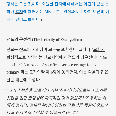
행하는
모든
것이다
오늘날
전자
에
대해서는
이견이
없는
듯
.
하나
후자
에
대해서는
관점과
비교하여
토론의
여
Missio Dei
지가
있다고
보인다
.)
전도의
우선성
(The Priority of Evangelism)
선교는
전도와
사회참여
모두를
포함한다
그러나
교회가
.
“
희생적으로
감당하는
선교사역에서
전도가
최우선이다
” (
in
the church’s mission of sacrificial service evangelism is
라는
로잔언약
제
항에
동의한다
이는
다음과
같은
primary)
6
.
질문
때문에
그렇다
.
그러나
복음을 모르거나 거부하여 하나님으로부터 소외된
“
것만큼 인간 존엄성에 파괴적인 것이 있을까
?
또 우리는 어
떻게 정치적
,
경제적 해방이 영원한 구원만큼 똑같이 중요하
다고 진지하게 주장할 수 있을까
?
” (70-71)