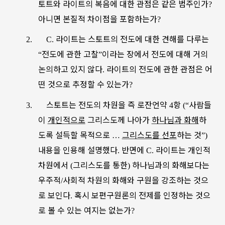
토트와
라이트의
복음에
대한
관점은
같은
범주인가
?
아니면
본질적
차이점을
포함하는가
?
라이트는
스토트의
전도에
대한
견해를
다루는
2.
C.
전도에
관한
고찰
이라는
장에서
전도에
대해
거의
“
”
논의하고
있지
않다
라이트의
전도에
관한
관점은
어
.
떤
것으로
추정할
수
있는가
?
스토트는
전도의
차원을
즉
로잔언약
항
사람들
3.
4
(“
이
개인적으로
그리스도께
나아가
하나님과
화해
하
도록
설득할
목적으로
그리스도를
선포
하는
것
…
”)
내용을
인용해
설명했다
반면에
라이트는
개인적
.
C.
차원에서
그리스도를
통한
하나님과의
화해보다는
(
)
우주적
사회적
차원의
화해와
구원을
강조하는
것으
/
로
보인다
혹시
보편구원론의
전제를
인정하는
것으
.
로
볼
수
있는
여지는
없는가
?