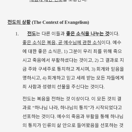
전도의
상황
(The Context of Evangelism)
전도
는
다른
이들과
좋은
소식을
나누는
것
이다
1.
.
좋은
소식은
복음
곧
예수님에
관한
소식
이다
예수
,
.
에
대한
좋은
소식은
그분이
우리
죄를
위해
죽으
, 1)
시고
죽음에서
부활하셨다는
것이고
그
결과로
지
, 2)
금
주와
구세주로
통치하고
계시며
회개와
믿음을
, 3)
명하시고
회개하고
믿고
세례
받는
모든
자들에게
, 4)
죄
사함과
성령의
선물을
주신다는
것이다
.
전도는
복음을
전하는
것
이상이다
이
모든
것의
결
.
과로
하나님
나라
하나님의
통치
가
시작되었다고
“
,
”
선포하는
것이다
예수의
죽음과
부활을
통해
하나님
.
의
통치가
인류의
삶
안으로
들어왔음을
선포하는
것