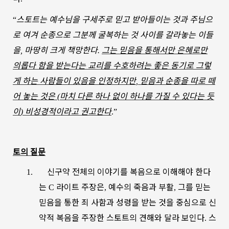
스토트는
예수님을
구세주로
믿고
받아들이는
것과
주님으
“
로
여겨
순종으로
그분께
굴복하는
것
사이를
갈라놓는
이들
을
마땅히
크게
책망한다
그는
믿음을
통해서만
은혜로만
,
.
의롭다
함을
받는다는
교리를
수호하려는
좋은
동기로
그렇
게
하는
사람들이
있음을
인정하지만
믿음과
순종을
따로
떼
,
어
놓는
것은
마치
다른
하나
없이
하나를
가질
수
있다는
듯
(
이
비성경적이라고
권고한다
)
.”
토의
질문
신구약
전체의
이야기를
복음으로
이해해야
한다
1.
는
라이트
주장은
예수의
죽음과
부활
그를
믿는
C
,
,
믿음을
통한
죄
사함과
성령을
받는
것을
중심으로
신
약적
복음을
주장한
스토트의
견해와
달라
보인다
스
.