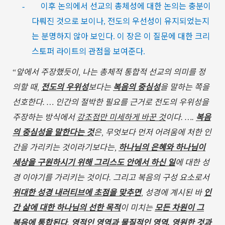
이후
논의에서
선교의
총체성에
대한
논의는
충분이
-
다뤄진
것으로
보이나
전도의
우선성이
유지되었는지
,
는
분명하지
않아
보인다
이
장은
이
질문에
대한
크리
.
스토퍼
라이트의
관점을
보여준다
.
앞에서
주장했듯이
나는
총체적
통합적
선교의
의미를
정
“
,
의할
때
전도의
우위성
보다는
복음의
중심성
을
말하는
쪽을
,
선호한다
인간의
절박한
필요를
근거로
전도의
우위성을
. …
주장하는
방식에서
강조점만
미세하게
바꾼
것
이다
복음
. ….
의
중심성을
말한다는
것
은
무엇보다
먼저
어려움에
처한
인
,
간을
가리키는
것이라기보다는
하나님의
은혜와
하나님이
,
세상을
구원하시기
위해
그리스도
안에서
하신
일
에
대한
성
경
이야기를
가리키는
것이다
그리고
복음의
구성
요소로서
.
위대한
성경
내러티브에
초점을
맞추면
성경에
계시된
바
인
,
간
삶에
대한
하나님의
선한
목적
이
미치는
모든
차원이
그
복음에
통합된다
영적인
영역과
물질적인
영역
영원한
것과
.
,