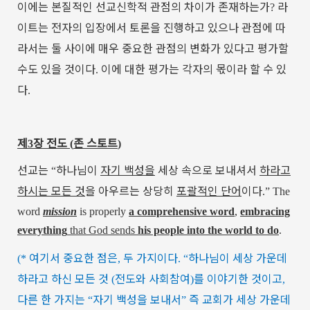
이에는
본질적인
선교신학적
관점의
차이가
존재하는가
라
?
이트는
전자의
입장에서
토론을
진행하고
있으나
관점에
따
라서는
둘
사이에
매우
중요한
관점의
변화가
있다고
평가할
수도
있을
것이다
이에
대한
평가는
각자의
몫이라
할
수
있
.
다
.
제
장
전도
존
스토트
3
(
)
선교는
하나님이
자기
백성을
세상
속으로
보내셔서
하라고
“
하시는
모든
것
을
아우르는
상당히
포괄적인
단어
이다
.”
The
word
mission
is properly
a comprehensive word
,
embracing
everything
that God sends
his people into the world to do
.
여기서
중요한
점은
두
가지이다
하나님이
세상
가운데
(*
,
. “
하라고
하신
모든
것
전도와
사회참여
를
이야기한
것이고
(
)
,
다른
한
가지는
자기
백성을
보내서
즉
교회가
세상
가운데
“
”