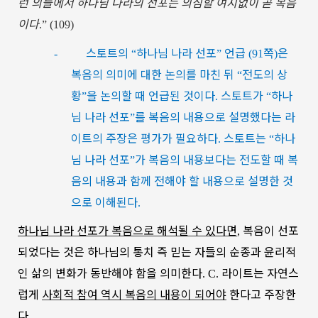
런
의들에서
하나님
나라의
선포는
의심할
여지없이
곧
복음
이다
.” (109)
스토트의
하나님
나라
선포
언급
쪽
은
-
“
”
(91
)
복음의
의미에
대한
논의를
마친
뒤
전도의
상
“
황
을
논의할
때
언급된
것이다
스토트가
하나
”
.
“
님
나라
선포
를
복음의
내용으로
설명했다는
라
”
이트의
주장은
평가가
필요하다
스토트는
하나
.
“
님
나라
선포
가
복음의
내용보다는
전도할
때
복
”
음의
내용과
함께
전해야
할
내용으로
설명한
것
으로
이해된다
.
하나님
나라
선포가
복음으로
해석될
수
있다면
복음이
선포
,
되었다는
것은
하나님의
통치
즉
믿는
자들의
순종과
윤리적
인
삶의
변화가
동반해야
함을
의미한다
라이트는
자연스
. C.
럽게
사회적
참여
역시
복음의
내용이
되어야
한다고
주장한
다
.