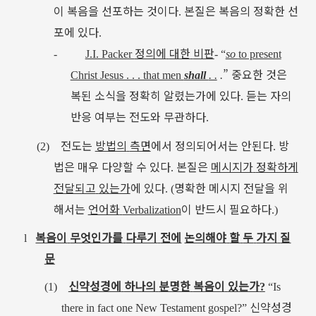
이
복음을
선포하는
것이다
본질은
복음의
정확한
선
.
포에
있다
.
정의에
대한
비판
-
J.I. Packer
- “
so
to present
”
중요한
것은
Christ Jesus . . . that men
shall
. .
.
복된
소식을
정확히
알렸는가에
있다
듣는
자의
.
반응
여부는
전도와
무관하다
.
전도는
방법의
측면
에서
정의되어서는
안된다
방
(2)
.
법은
매우
다양할
수
있다
본질은
메시지가
정확하게
.
전달되고
있는가
에
있다
명확한
메시지
전달을
위
. (
해서는
언어화
이
반드시
필요하다
Verbalization
.)
복음이
무엇인가를
다루기
전에
논의해야
할
두
가지
질
l
문
신약성경에
하나의
분명한
복음이
있는가
(1)
?
“
Is
신약성경
there in fact one New Testament gospel?
”