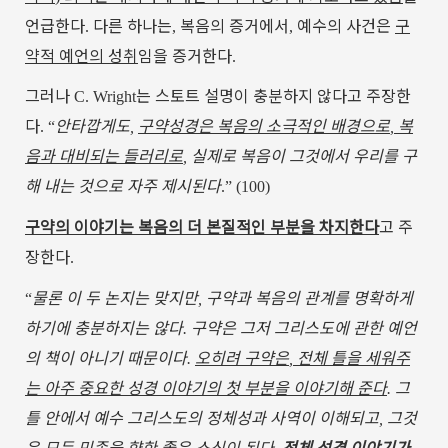
언급한다
다른
하나는
복음의
증거에서
예수의
사건은
구
.
,
,
약적
예언의
성취
임을
증거한다
.
그러나
는
스토트
설명이
충분하지
않다고
주장한
C. Wright
다
안타깝게도
구약성경은
복음의
소극적인
배경으로
복
. “
,
,
음과
대비되는
들러리로
실제로
복음이
그것에서
우리를
구
,
해
내는
것으로
자주
제시된다
.” (100)
구약의
이야기는
복음의
더
본질적인
부분을
차지한다
고
주
장한다
.
물론
이
두
논지는
맞지만
구약과
복음의
관계를
명확하게
“
,
하기에
충분하지는
않다
구약은
그저
그리스도에
관한
예언
.
의
책이
아니기
때문이다
오히려
구약은
전체
틀을
세워주
.
,
는
아주
중요한
성경
이야기의
첫
부분을
이야기해
준다
그
.
틀
안에서
예수
그리스도의
정체성과
사역이
이해되고
그것
,
은
모든
민족을
향한
좋은
소식이
된다
전체
성경
이야기가