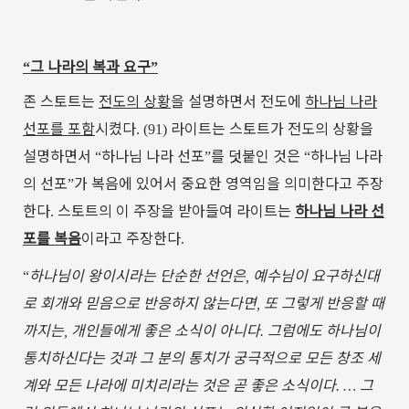
그
나라의
복과
요구
“
”
존
스토트는
전도의
상황
을
설명하면서
전도에
하나님
나라
선포를
포함
시켰다
라이트는
스토트가
전도의
상황을
. (91)
설명하면서
하나님
나라
선포
를
덧붙인
것은
하나님
나라
“
”
“
의
선포
가
복음에
있어서
중요한
영역임을
의미한다고
주장
”
한다
스토트의
이
주장을
받아들여
라이트는
하나님
나라
선
.
포를
복음
이라고
주장한다
.
하나님이
왕이시라는
단순한
선언은
예수님이
요구하신대
“
,
로
회개와
믿음으로
반응하지
않는다면
또
그렇게
반응할
때
,
까지는
개인들에게
좋은
소식이
아니다
그럼에도
하나님이
,
.
통치하신다는
것과
그
분의
통치가
궁극적으로
모든
창조
세
계와
모든
나라에
미치리라는
것은
곧
좋은
소식이다
그
. …