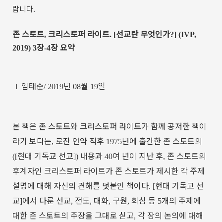
랍니다.
존
스토트
크리스토퍼
라이트
선교란
무엇인가
,
. [
?] (IVP,
장
장
요약
2019) 3
-4
임태순
년
월
일
l
/ 2019
08
19
본
책은
존
스토트와
크리스토퍼
라이트가
함께
공저한
책이
라기
보다는
로잔
언약
직후
년에
출간한
존
스토트의
,
1975
현대
기독교
선교
내용과
여
년이
지난
후
존
스토트의
([
])
40
,
후계자인
크리스토퍼
라이트가
존
스토트가
제시한
각
주제
설명에
대해
자신의
견해를
덧붙인
책이다
현대
기독교
선
. [
교
에서
다룬
선교
전도
대화
구원
회심
등
개의
주제에
]
,
,
,
,
5
대한
존
스토트의
주장을
그대로
싣고
각
장의
논의에
대해
,