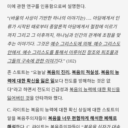
미에
관한
연구를
인용함으로써
설명한다
.
바울의
사상이
기반한
하나의
이야기는
아담에게서
인
“
(
) ….
류가
시작된
때로부터
종말론적
아담에게서
절정에
이르기
까지
그리고
그
이후까지
하나님과
인간의
관계에
초점을
맞
,
추는
이야기다
그것은
예수
그리스도에
의해
예수
그리스도
.
,
안에서
예수
그리스도를
통해서
이루어진
창조와
피조물과
,
그들의
구속에
관한
이야기
다
.” (102)
존
스토트는
오늘날
복음의
진리
복음의
적실성
복음의
능
“
,
,
력에
대한
확신을
잃은
일
보다
전도를
방해하는
것은
없
다
라고
하면서
전도의
긴급성과
복음의
능력에
대한
확신을
”
잃어버린
것
을
안타까와
했다
.
라이트는
복음의
능력에
대한
확신
상실에
대한
스토트의
C.
말을
복음주의자들이
복음을
너무
편협하게
해석한
폐해로
해석
한다
라이트는
복음주의자들이
복음을
십자가
대속
. C.
“