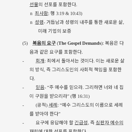
선물
의
선포를
포함한다
.
죄사함
행
n
:
3:19 & 10:43)
성령
거듭남과
성령의
내주를
통한
새로운
삶
n
-
,
미래
기업의
보증
복음의
요구
복음은
다
(5)
(
The Gospel Demands
):
음과
같은
요구를
포함한다
.
회개
죄에서
돌아서는
것이다
이는
새로운
삶
-
:
.
의
방식
즉
그리스도인의
사회적
책임을
포함한
,
다
.
믿음
주
예수를
믿으라
그리하면
너와
네
집
-
- “
.
이
구원을
받으리라
행
” (
16:31)
공적
세례
예수
그리스도의
이름으로
세례
-
(
)
: “
를
받아야
한다
”
요구에
응답해야
할
긴급성
즉
심판자
예수의
-
,
재림에
대한
선포
를
포함한다
.