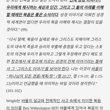
.
우리에게
제시하는
세상과
인간
그리고
그
둘의
미래를
이해
,
할
때에만
복음은
좋은
소식이다
성경
이야기로
이뤄진
성경
.
적
세계관이
없다면
우리의
복음
이해와
제시는
결함이
있을
것이다
.” (99)
다시
말해
복음이
실제로
예수
그리스도
자체이며
그리스
“
,
도의
대속적
죽음과
승리의
부활에
중점을
두고
있다는
스토
트의
의견에
우리가
동의하고
그렇게
주장해야
한다
해도
또
한
창조에서
새
창조에
이르는
성경의
전체
이야기라는
틀에
서
그
그리스도
이야기
를
보아야
한다
나는
이것이
바울이
‘
’
.
하나님의
모든
경륜
계획
뜻
행
엡
골
“
/
/
” (
20:27
,
1:9-10;
1:15-
이라고
언급했을
때
의미하는
바일
것이라
생각한다
23)
.”
(101-102)
는
바울의
설교와
전체적인
사고
속에서
의미한
복음
Wright
의
의미
를
의
바울에게
있어서
복음의
의
Ben Witherington III