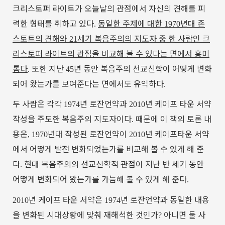
크리스토퍼
라이트가
오늘날의
관점에서
자신의
견해를
피
력한
형태를
취하고
있다
동일한
주제에
대한
년대
존
.
1970
스토트의
견해와
세기
복음주의의
지도자
중
한
사람인
크
21
리스토퍼
라이트의
관점을
비교해
볼
수
있다는
면에서
흥미
롭다
또한
지난
년
동안
복음주의
선교신학이
어떻게
변화
.
45
되어
왔는가를
보여준다는
면에서도
유익하다
.
두
사람은
각각
년
로잔언약과
년
케이프
타운
서약
1974
2010
작성을
주도한
복음주의
지도자이다
때문에
이
책의
토론
내
.
용은
년대
작성된
로잔언약이
년
케이프타운
서약
, 1970
2010
에서
어떻게
발전
변화되었는가를
비교해
볼
수
있게
해
준
다
현대
복음주의의
선교신학적
관점이
지난
반
세기
동안
.
어떻게
변화되어
왔는가를
가늠해
볼
수
있게
해
준다
.
년
케이프
타운
서약은
년
로잔언약과
동일한
내용
2010
1974
을
변화된
시대상황에
맞춰
재해석한
것인가
아니면
둘
사
?