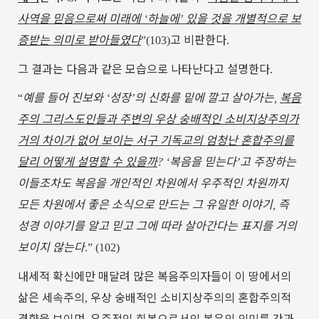
사역을
믿음으로써
미래에
하늘에
있을
것을
개별적으로
보
‘
’
증받는
의미로
받아들였다
고
비판한다
”(103)
.
그
결과는
다음과
같은
모습으로
나타난다고
설명한다
.
예를
들어
진보와
성장
의
신화를
밑에
깔고
살아가는
복음
“
‘
’
,
주의
그리스도인들과
주변의
우상
숭배적인
소비지상주의가
거의
차이가
없어
보이는
서구
기독교의
엄청난
혼합주의를
달리
어떻게
설명할
수
있을까
복음을
믿는다
고
주장하는
? ‘
’
이들조차도
복음을
개인적인
차원에서
우주적인
차원까지
모든
차원에서
좋은
소식으로
만드는
그
유일한
이야기
즉
,
성경
이야기를
알고
믿고
그에
따라
살아간다는
표지를
거의
보이지
않는다
.” (102)
내세적
확신에만
매달려
많은
복음주의자들이
이
땅에서의
삶은
세속주의
우상
숭배적인
소비지상주의의
혼합주의적
,
경향을
보이며
우주적인
회복으로서의
복음의
의미
를
간과