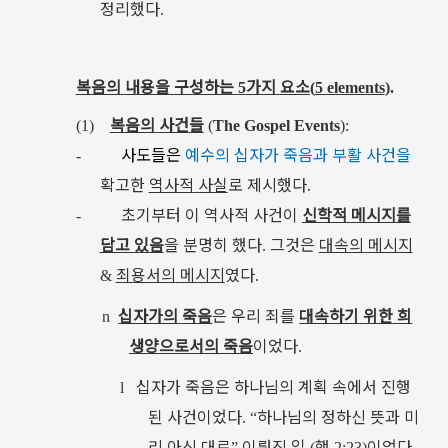
정리했다
.
복음의
내용을
구성하는
가지
요소
5
(
5 elements
)
.
복음의
사건들
(1)
(
The Gospel Events
):
사도들은
예수의
십자가
죽음과
부활
사건을
-
확고한
역사적
사실
로
제시했다
.
초기부터
이
역사적
사건이
신학적
메시지를
-
담고
있음
을
분명히
했다
그것은
대속의
메시지
.
죄용서의
메시지
였다
&
.
십자가의
죽음
은
우리
죄를
대속하기
위한
희
n
생양으로서의
죽음
이었다
.
십자가
죽음은
하나님의
계획
속에서
진행
l
된
사건이었다
하나님의
정하신
뜻과
미
. “
리
아신
대로
이뤄진
일
행
이었다
”
(
2:23)
.