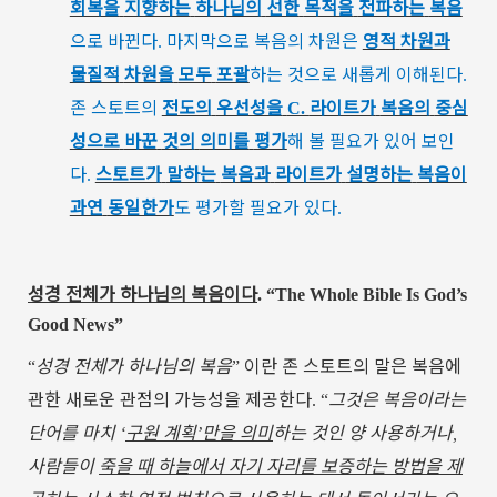
회복을
지향하는
하나님의
선한
목적을
전파하는
복음
으로
바뀐다
마지막으로
복음의
차원은
영적
차원과
.
물질적
차원을
모두
포괄
하는
것으로
새롭게
이해된다
.
존
스토트의
전도의
우선성을
라이트가
복음의
중심
C.
성으로
바꾼
것의
의미를
평가
해
볼
필요가
있어
보인
다
스토트가
말하는
복음과
라이트가
설명하는
복음이
.
과연
동일한가
도
평가할
필요가
있다
.
성경
전체가
하나님의
복음이다
. “The Whole Bible Is God’s
Good News”
성경
전체가
하나님의
복음
이란
존
스토트의
말은
복음에
“
”
관한
새로운
관점의
가능성을
제공한다
그것은
복음이라는
. “
단어를
마치
구원
계획
만을
의미
하는
것인
양
사용하거나
‘
’
,
사람들이
죽을
때
하늘에서
자기
자리를
보증하는
방법을
제