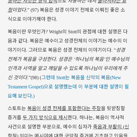
공하는
사소한
영적
법칙
으로
사용하는
데서
돌아서라는
요
청
이었다
복음은
성경
이야기
전체로
이뤄진
좋은
소
.” (97)
식으로
이야기해야
한다
.
복음이란
무엇인가
의
의
관점에
대한
설명은
다
? Wright
Stott
음과
같다
복음은
예수이고
성경전체의
이야기는
예수의
이
.
야기이다
그러므로
복음은
성경
전체의
이야기이다
성경
.
. “
전체가
복음을
구성한다
성경은
하나님의
복음
인
예수님의
.
‘
’
인격과
사역을
알고
깨달을
수
있도록
하나님이
우리에게
주
신
것이다
그런데
는
복음을
신약의
복음
.”(98) (
Stott
(New
으로
설명했는데
이
부분에
대한
설명이
필
Testament Gospel)
요해
보인다
.)
스토트는
복음이
성경
전체를
포함한다는
주장
을
뒷받침할
증거를
두
가지
방식으로
제시
한다
하나는
복음이
역사적
.
,
사건으로
설명한
부분으로
예수의
십자가
죽음과
부활의
신
,
(
학적
의미는
메시야에
대한
구약적
증거에
기초하고
있음
을
)