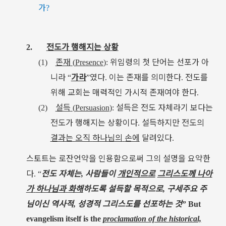
가
?
전도가
행해지는
상황
2.
존재
위임령의
첫
단어는
선포가
아
(1)
(
Presence
):
니라
가라
였다
이는
존재를
의미한다
전도를
“
”
.
.
위해
교회는
매력적인
가시적
존재여야
한다
.
설득
설득은
전도
자체라기
보다는
(2)
(
Persuasion
):
전도가
행해지는
상황이다
설득하지만
전도의
.
결과는
오직
하나님의
손에
달려있다
.
스토트는
로잔언약을
인용함으로써
그의
설명을
요약한
다
전도
자체는
사람들이
개인적으로
그리스도께
나아
. “
,
가
하나님과
화해
하도록
설득할
목적으로
구세주요
주
,
님이신
역사적
성경적
그리스도를
선포하는
것
,
”
But
evangelism itself is the
proclamation of the historical,