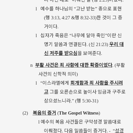
예수를
하나님의
고난
받는
종으로
표현
l
“
”
행
행
한
것이
그
증
(
3:13, 4:27 &
8:32-33)
거이다
.
십자가
죽음은
나무에
달아
죽인
이란
신
l
“
”
명기
말씀과
연결된다
신
우리
대
. (
21:23)
신
저주를
받으심
을
보여준다
.
부활
사건은
죄
사함에
대한
확증이었다
부활
n
. (
사건의
신학적
의미
)
이스라엘에게
회개함과
죄
사함을
주시려
l
“
고
그를
오른손으로
높이사
임금과
구주로
삼으셨느니라
행
.” (
5:30-31)
복음의
증거
(2)
(
The Gospel Witness
)
예수의
복음
사건들은
구약성경
말씀대로
l
이뤄졌다
다음
밀씀들이
증거다
성경
.
. -
“