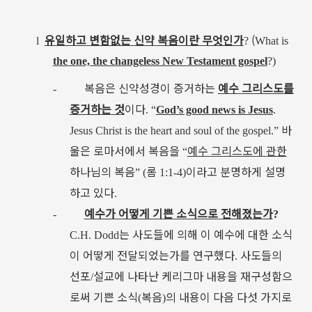
유일하고
변함없는
신약
복음이란
무엇인가
(
l
?
What is
the one, the changeless New Testament gospel
?
)
복음은
신약성경이
증거하는
예수
그리스도를
-
증거하는
것
이다
. “
God’s good news is Jesus
.
바
Jesus Christ is the heart and soul of the gospel
.”
울은
로마서에서
복음을
예수
그리스도에
관한
“
하나님의
복음
롬
이라고
분명하게
설명
” (
1:1-4)
하고
있다
.
예수가
어떻게
기쁜
소식으로
전해졌는가
-
?
는
사도들에
의해
이
예수에
대한
소식
C.H. Dodd
이
어떻게
전달되었는가를
연구했다
사도들의
.
선포
설교에
나타난
케리그마
내용을
재구성함으
/
로써
기쁜
소식
복음
의
내용이
다음
다섯
가지로
(
)