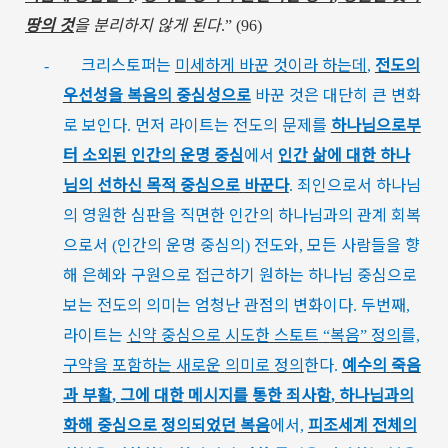
땅의
것
을
분리하지
않게
된다
.” (96)
크리스토퍼는
미세하게
바꾼
것이라
하는데
전도의
-
,
우선성을
복음의
중심성으로
바꾼
것은
대단히
큰
변화
로
보인다
먼저
라이트는
전도의
문제를
하나님으로부
.
터
소외된
인간의
운명
중심
에서
인간
삶에
대한
하나
님의
선하신
목적
중심으로
바꾼다
죄인으로서
하나님
.
의
영원한
심판을
직면한
인간의
하나님과의
관계
회복
으로서
인간의
운명
중심의
전도와
모든
사람들을
향
(
)
,
해
은혜와
구원으로
접근하기
원하는
하나님
중심으로
보는
전도의
의미는
엄청난
관점의
변화이다
두번째
.
,
라이트는
신약
중심으로
시도한
스토트
복음
정의
를
“
”
,
구약을
포함하는
새로운
의미로
정의
한다
예수의
죽음
.
과
부활
그에
대한
메시지를
통한
죄사함
하나님과의
,
,
화해
중심으로
정의되었던
복음
에서
피조세계
전체의
,