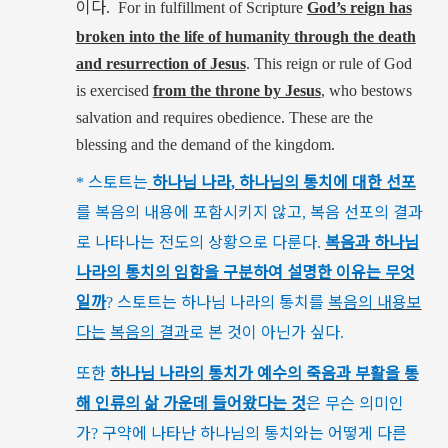
이다
.
For in fulfillment of Scripture
God’s reign has
broken into the life of humanity through the death
and resurrection of Jesus
. This reign or rule of God
is exercised
from the throne by Jesus
, who bestows
salvation and requires obedience. These are the
blessing and the demand of the kingdom.
스토트는
하나님
나라
하나님의
통치에
대한
선포
*
,
를
복음의
내용에
포함시키지
않고
복음
선포의
결과
,
로
나타나는
전도의
상황으로
다룬다
복음과
하나님
.
나라의
통치의
임함을
구분하여
설명한
이유는
무엇
일까
스토트는
하나님
나라의
통치를
복음의
내용보
?
다는
복음의
결과
로
본
것이
아닌가
싶다
.
또한
하나님
나라의
통치가
예수의
죽음과
부활을
통
해
인류의
삶
가운데
들어왔다는
것
은
무슨
의미인
가
구약에
나타난
하나님의
통치와는
어떻게
다른
?