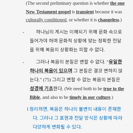
(
The second preliminary question is whether
the one
New Testament gospel
is
transient
because it was
culturally conditioned
, or whether it is
changeless
.)
하나님의
계시는
이해되기
위해
문화
속으로
-
들어가야
하며
문화적
상황에
맞는
정확한
전달
을
위해
복음의
상황화는
피할
수
없다
.
그러나
복음의
본질은
변할
수
없다
유일한
-
. “
하나의
복음이
있으며
그
본질은
결코
변하지
않
는다
그리고
변할
수
없는
복음의
본질은
.” (75)
성경에
기초
한다
. (
We need both to be
true to the
Bible
, and also to be
timely in our culture
.)
정리하면
복음은
하나의
불변의
내용이
존재한
l
,
다
그러나
그
표현과
전달
방식은
상황에
따라
.
다양하게
변화될
수
있다
.