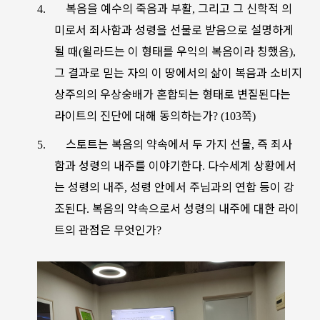
복음을
예수의
죽음과
부활
그리고
그
신학적
의
4.
,
미로서
죄사함과
성령을
선물로
받음으로
설명하게
될
때
윌라드는
이
형태를
우익의
복음이라
칭했음
(
),
그
결과로
믿는
자의
이
땅에서의
삶이
복음과
소비지
상주의의
우상숭배가
혼합되는
형태로
변질된다는
라이트의
진단에
대해
동의하는가
쪽
? (103
)
스토트는
복음의
약속에서
두
가지
선물
즉
죄사
5.
,
함과
성령의
내주를
이야기한다
다수세계
상황에서
.
는
성령의
내주
성령
안에서
주님과의
연합
등이
강
,
조된다
복음의
약속으로서
성령의
내주에
대한
라이
.
트의
관점은
무엇인가
?