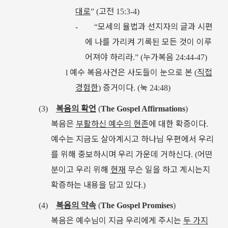
대로
고전
” (
15:3-4)
모세의
율법과
선지자의
글과
시편
-
“
에
나를
가리켜
기록된
모든
것이
이루
어져야
하리라
누가복음
.” (
24:44-47)
예수
복음사건은
사도들이
눈으로
본
직접
l
(
경험한
증거이다
눅
)
. (
24:48)
복음의
확언
(3)
(
The Gospel Affirmations
)
복음은
부활하신
예수의
현존
에
대한
확증이다
.
예수는
지금도
살아계시고
하나님
우편에서
우리
를
위해
중보하시며
우리
가운데
거하신다
어떤
. (
분이고
우리
위해
현재
무슨
일을
하고
계시는지
확증하는
내용을
담고
있다
.)
복음의
약속
(4)
(
The Gospel Promises
)
복음은
예수님이
지금
우리에게
주시는
두
가지