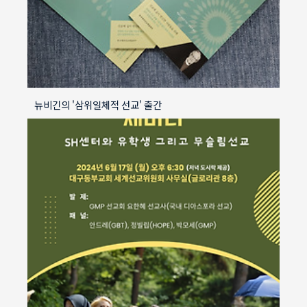
뉴비긴의 '삼위일체적 선교' 출간