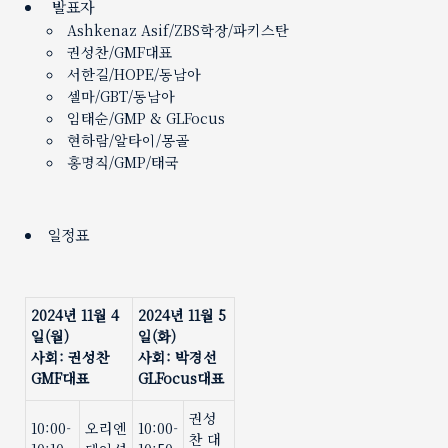
발표자
Ashkenaz Asif/ZBS학장/파키스탄
권성찬/GMF대표
서한길/HOPE/동남아
셀마/GBT/동남아
임태순/GMP & GLFocus
현하람/알타이/몽골
홍명직/GMP/태국
일정표
2024
년
11
월
4
2024
년
11
월
5
일
(
월
)
일
(
화
)
사회
:
권성찬
사회
:
박경선
GMF
대표
GLFocus
대표
권성
10:00-
오리엔
10:00-
찬 대