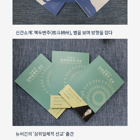
신간소개: 핵두변주(核斗辨州), 별을 보며 방향을 잡다
뉴비긴의 '삼위일체적 선교' 출간