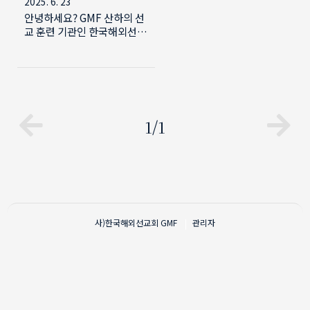
2025. 6. 23
안녕하세요? GMF 산하의 선
교 훈련 기관인 한국해외선교
훈련원 (GMTC)에서 선교 훈
련 받으실 분들을 초대합니
다. 아래에 포스터와 동영상
을 참고하시기 바랍니다. 다
음과 같은 분들이 오시면 좋
겠습니다. 1. 국내와 국외를
1/1
막론하고 타문화 선교 사역에
관심을 가지신 분들2. 이미 선
교사역을 감당하고 있지만 변
화된 세계 환경 속에서 새롭
게 선교를 근본적으로 성찰해
보고 싶은 분들3. 안식년 혹은
다양한 이유로 국내에 머물게
사)한국해외선교회
GMF
관리자
되었는데 이 참에 선교 학습
공동체를 만나 교제하고 싶은
분들4. 선교사역에 동역하는
지역교회의 선교 책임자들5.
국내 본부 사역자로서 사역하
고 있거나 새롭게 본부 사역
을 맡게 되어 오늘날 선교의