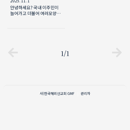
2025. 11. 1
안녕하세요? 국내 이주민이
늘어가고 더불어 여러모양으
로 국내에서 이주민을 섬기는
사역자들이 늘어갑니다. 이에
한 자리에 모여 그 간의 사역
을 나누고 새로운 방향을 함
께 모색하는 자리를 마련했습
니다. 주관하는 SNS (나그네
1/1
의 이웃)의 소개글과 링크, 그
리고 포스터와 일정표를 올려
드립니다. 이주민 사역하시는
분들, 사역을 계획하시는 분
들 모두 참여하셔서 지혜를
모아 주시기를 바랍니다. 이
런 공동체적 성찰을 통해 우
사)한국해외선교회
GMF
관리자
리의 사역의 하나님께로 점점
더 바르게 방향 정렬이 될 것
을 믿습니다. ----------------
----------------------------
SNS-나그네의이웃에서
GMF 이주민 선교사 수련회
를 준비하고 있습니다. 이번