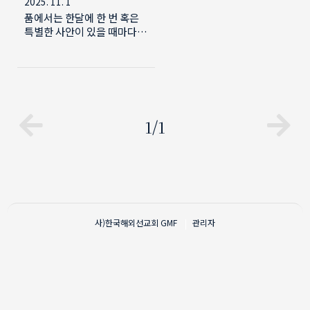
2025. 11. 1
품에서는 한달에 한 번 혹은
특별한 사안이 있을 때마다
GMF에 속한 가족들 그리고
이 공간을 찾아 주시는 선교
관심자 분들께 보내는 일종의
대표 서신입니다. 곳곳에서
살고 또 사역하시는 사랑하는
선생님들, 안녕하세요? 이제
1/1
한국은 진짜 가을이 왔고 곧
겨울로 바로 넘어갈 것 같은
두려움도 있습니다. 계신 곳
에서 건강하시길 빕니다. 선
교사가 되기 전 직장 생활할
때 사무실이 숭례문을 돌아
남산으로 올라가는 언덕 위,
사)한국해외선교회
GMF
관리자
옛 도큐 호텔이라 불리던 단
암 빌딩 높은 층에 있었고 거
기서 멀지 않은 곳에 힐튼 호
텔이 있었습니다. 어떤 때는
붉게 또 다른 때는 검게 보이
던 그 장엄한 건물은 5성급 호
텔이라 비록 가까이 있지만