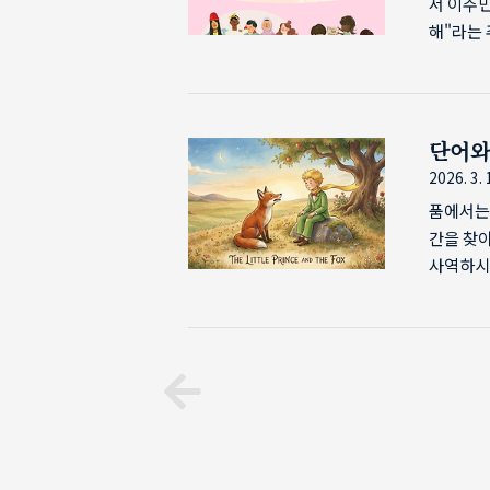
서 이주
해"라는
의 교육
고 있는 
우고 성
한국사회
단어와
자를 이
2026. 3. 
사역자분들
품에서는 
간을 찾아
사역하시
봄의 한 
대한민국
는 시간이
전에 읽었
은 책이 
인 '길들임