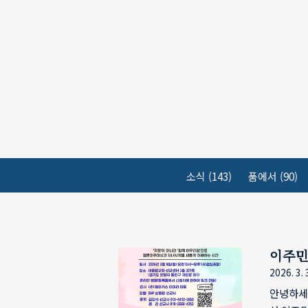
본문 바로가기
소식
(143)
품에서
(90)
이주민
2026. 3. 
안녕하세