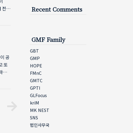
이
 전국
Recent Comments
운영하
며 배
하면서
 참석
GMF Family
민선교
GBT
이 공
GMP
고 또
HOPE
 마치
FMnC
니다.
GMTC
를 듣
GPTI
 오래
GLFocus
. 같
kriM
 하나
MK NEST
SNS
법인사무국