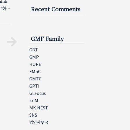
고 또
생각하며
Recent Comments
 듣게
 제게는
을 관
의 사
GMF Family
람이었
GBT
GMP
HOPE
FMnC
GMTC
GPTI
GLFocus
kriM
MK NEST
SNS
법인사무국