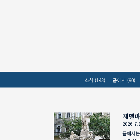
본문 바로가기
소식
(143)
품에서
(90)
제멜
2026. 7. 
품에서는 