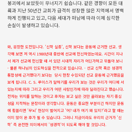
붕괴에서 보았듯이 무너지기 쉽습니다
.
같은 경향이 모든 대
륙과 지난
50
년간 교회가 급격히 성장한 많은 지역에서 명백
하게 진행되고 있고
,
다음 세대가 떠남에 따라 이제 심각한
손실이 발생하고 있습니다
.
와, 굉장한 도전입니다. '신학 실종', 신학 보다는 운동에 근거한 선교. 생
각해 보면 저 역시 1980년대 중반에 선교에 헌신하였는데요. 시간이 지나
서 제가 선교에 헌신할 때 서 있던 시대적 자리가 어딘가하고 뒤돌아 보니
- 물론 하나님의 인도하심을 전적으로 믿습니다. - 선교 신학 혹은 성경적
통합성에 근거했다기 보다는 당시 한창 수입되던 선교 운동에 근거했음을
보게 됩니다. C. S. 루이스가 말하기를 우리가 보는 것은 우리가 어디에 서
있는지에 따라 그리고 우리가 어떤 사람인가에 따라 달라진다고 했습니다.
전자는 위치를 말하는 것이고 후자는 보고 싶은 것만 골라보는 자기 중심
성을 지적하는 문장이라 생각합니다. 운동은 중요한 부분이긴 하지만 운동
에 휩쓸리면 '무뇌' 현상이 벌어지고 '어? 내가 여기 왜 있지?'라고 할 때는
이미 많이 온 후가 될 수 있습니다. 그러니 지금이라도 우리의 근거가 '신
학' 즉 온전한 의미에서의 '성경적'이 되도록 해야 할 것입니다.