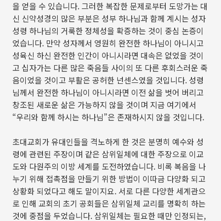
을 얻을 수 있습니다
.
그러한 복잡한 문제로부터 도망가는 대
신 신약성경의 많은 부분은 성부 하나님과 함께 계시는 성자
성령 하나님의 거룩한 정체성을 확증하는 것이 중심 논증이
었습니다
.
만약 성자께서 영원히 완전한 하나님이 아니시고
성육신 하신 완전한 인간이 아니시라면 대속은 없었을 것이
고 십자가는 다른 많은 죽음들 사이의 또 다른 후회스러운 죽
음이었을 것이고 부활은 공허한 넌센스였을 것입니다
.
성령
님께서 완전한 하나님이 아니시라면 이전 삶을 벗어 버리고
창조된 새로운 삶은 가능하지 않을 것이며 지금 여기에서
“
우리와 함께 하시는 하나님
”
은 존재하시지 않을 것입니다
.
초대교회가 유대인들을 격노하게 한 것은 분명히 예수와 성
령에 관련된 주장이며 같은 삼위일체에 대한 주장으로 이교
도와 다원주의 이방 세계를 도전하였습니다
.
비록 복음을 나
누기 위해 접촉점을 만들기 위한 방법이 이따금 다양화 되고
상황화 되었다고 해도 말이지요
.
서로 다른 다양한 세계관으
로 인해 교회의 초기 공회들은 삼위일체 교리를 명확히 하는
것에 중점을 두었습니다
.
삼위일체는 필요한 때만 인정되는
,