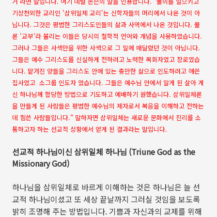
거 라면 말입니다. 여기 데럴 존슨의 말을 인용합니다. "물의를 일으키고
기상천외한 교리인 '삼위일체 교리'는 신학자들의 머리에서 나온 것이 아
닙니다. 그것은 평범한 그리스도인들의 삶과 사역에서 나온 것입니다. 물
론 '교부'라 불리는 이들은 당시의 철학적 언어와 개념을 사용하였습니다.
그러나 그들은 사색만을 위한 사색으로 그 일에 매달렸던 것이 아닙니다.
그들은 예수 그리스도를 신실하게 전하려고 노력한 목회자였고 장로였습
니다. 맡겨진 양들을 그리스도 안에 있는 충만한 삶으로 인도하려고 애쓴
집사였고 소그룹 인도자 였습니다. 그들은 예수님 안에서 알게 된 살아 계
신 하나님께 합당한 방법으로 기도하고 예배하기 원했습니다. 삼위일체론
을 만들게 된 사람들은 평범한 예수님의 제자로서 복음을 이해하고 전하는
데 힘쓴 사람들입니다." 말하자면 삼위일체는 새로운 문화에서 진리를 소
통하고자 하는 선교적 상황에서 얻게 된 결과라는 말입니다.
선교적 하나님이신 삼위일체 하나님
(Triune God as the
Missionary God)
하나님을 삼위일체로 바르게 이해하는 것은 하나님은 늘 선
교적 하나님이셨고 또 세상 끝날까지 그러실 것임을 보도록
밝히 조명해 주는 방법입니다
.
기쁨과 자신과의 교제를 위해