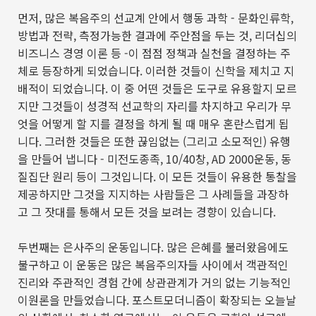
먼저
,
많은 복음주의 선교계 안에서 행동 과학
-
문화인류학
,
방법과 전략
,
측정가능한 결과에 주안점을 두는 것
,
리더십의
비즈니스 경영 이론 등
-
이 점점 정책과 실천을 결정하는 주
체로 등장하게 되었습니다
.
이러한 것들이 신학을 제치고 지
배적이 되었습니다
.
이 중 어떤 것들은 도구로 유용할지 모르
지만 그것들이 성경적 선교학의 자리를 차지하고 우리가 무
엇을 어떻게 할 지를 결정을 하게 될 때 매우 혼란스럽게 됩
니다
.
그러한 것들은 또한 끊임없는
(
그리고 소모적인
)
유행
을 만들어 냅니다
-
미전도종족
, 10/40
창
, AD 2000
운동
,
동
질집단 원리 등이 그것입니다
.
이 모든 것들이 유용한 통찰을
제공하지만 그것을 지지하는 사람들은 그 사례들을 과장하
고 그 잣대를 통해서 모든 것을 보려는 경향이 있습니다
.
두번째는 은사주의 운동입니다
.
많은 은혜를 불러왔음에도
불구하고 이 운동은 많은 복음주의자들 사이에서 객관적인
진리와 주관적인 경험 간에 상관관계가 거의 없는 기능적인
이원론을 만들었습니다
.
포스트모더니즘이 확장되는 오늘날