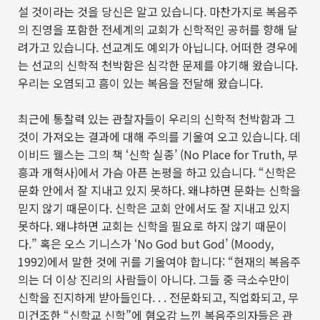
설 것이라는 것을 당신은 알고 있습니다
.
마찬가지로 복음주
의 진영을 포함한 전세계의 교회가 신학적인 공허를 향해 달
려가고 있습니다
.
선교계도 예외가 아닙니다
.
어떠한 경우에
는 선교의 신학적 천박함은 심각한 문제를 야기해 왔습니다
.
우리는 오염되고 흠이 있는 복음을 전달해 왔습니다
.
최근에 통찰력 있는 관찰자들이 우리의 신학적 천박함과 그
것이 가져오는 결과에 대해 주의를 기울여 오고 있습니다
.
데
이비드 웰스는 그의 책
‘
신학 실종
’ (No Place for Truth,
부
흥과 개혁사
)
에서 가슴 아픈 논평을 하고 있습니다
. “
신학은
문화 안에서 잘 지내고 있지 못하다
.
왜냐하면 문화는 신학을
믿지 않기 때문이다
.
신학은 교회 안에서도 잘 지내고 있지
못하다
.
왜냐하면 교회는 신학을 필요로 하지 않기 때문이
다
.”
혹은 오스 기니스가
‘No God but God’ (Moody,
1992)
에서 말한 것에 귀를 기울여야 합니다
: “
현재의 복음주
의는 더 이상 진리의 사람들이 아니다
.
그들 중 극소수만이
신학을 진지하게 받아들인다
. . .
전문화되고
,
직업화되고
,
무
미건조한
“
신학교 신학
”
에 혐오감 느낀 복음주의자들은 관