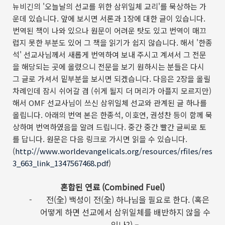
뉴비긴의 '오늘날의 선교를 위한 삼위일체 교리'를 묵상하는 가
운데 있습니다. 앞에 보시면 서론과 1장에 대한 글이 있습니다.
번역된 책이 나와 있으나 원문이 어려운 탓도 있고 번역이 매끄
럽지 못한 부분도 있어 그 책을 읽기가 쉽지 않습니다. 해서 '한종
석' 선교사님께서 새롭게 번역하여 보내 주시고 계셔서 그 전문
을 해당되는 곳에 올렸으니 전문을 보기 원하시는 분들은 다시
그 글로 가셔서 밑부분을 보시면 되겠습니다. 다음은 2장을 올릴
차례인데 잠시 쉬어갈 겸 (쉬게 될지 더 머리가 아플지 모르지만)
해서 OMF 선교사님이 쓰신 삼위일체 선교와 관계된 글 하나를
올립니다. 아래의 번역 본은 한종석, 이호연, 권성찬 등이 함께 묵
상하며 번역하였음을 알려 드립니다. 중간 중간 빨간 글씨로 토
를 답니다. 원문은 다음 링크로 가시면 읽을 수 있습니다.
(
http://www.worldevangelicals.org/resources/rfiles/res
3_663_link_1347567468.pdf
)
혼합된 연료
(Combined Fuel)
-
전
(
全
)
백성이 전
(
全
)
하나님을 필요로 한다
. (
혹은
어떻게 하면 선교에서 삼위일체를 배반하지 않을 수
있나
?) –