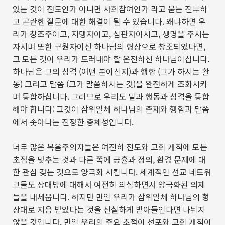
있는 것이 전도인가 아니면 사회참여인가 라고 묻는 진부하
고 곤란한 질문에 대한 해결이 될 수 있습니다
.
왜냐하면 우
리가 창조주이고
,
지탱자이고
,
심판자이시고
,
생명을 주시는
자시며 또한 구원자이신 하나님의 형상으로 창조되었다면
,
그 모든 것이 우리가 드러내야 할 온전하신 하나님이십니다
.
하나님은 그의 성격
(
어떤 분이신지
)
과 행함
(
그가 하시는 활
동
)
그리고 말씀
(
그가 말씀하시는 것
)
을 완전하게 조화시키
며 통합하십니다
.
그러므로 우리도 말과 행동과 성격을 통합
해야 합니다
:
그것이 삼위일체 하나님의 존재와 행함과 말씀
에서 솟아나는 진정한 총체성입니다
.
너무 많은 복음주의자들은 여전히 전도와 교회 개척에 모든
초점을 맞추는 것과 다른 쪽에 긍휼과 정의
,
환경 문제에 대
한 관심 갖는 것으로 양극화 시킵니다
.
세계적인 선교 네트워
크들도 상대방에 대해서 여전히 의심하면서 양극화된 의제
들을 내세웁니다
.
하지만 만일 우리가 삼위일체 하나님의 형
상대로 지음 받았다는 것을 신실하게 받아들인다면 나뉘지
않을 것입니다
.
만일 우리의 주요 초점이 선포와 교회 개척이