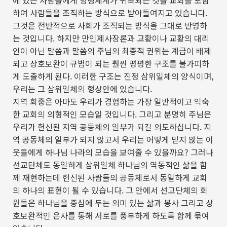
에 있는 사람들에게 명령체계가 귀속되는 것을 교회를 포함
하여 사람들을 조직하는 방식으로 받아들여지고 있습니다
.
그것은 전반적으로 사회가 조직되는 방식을 그대로 반영하
는 것입니다
.
하지만 만인제사장론과 교황이나 교황의 대리
인이 아닌 말씀과 말씀의 주님의 최종적 권위는 계급이 배제
되고 상호보완이 규범이 되는 훨씬 평평한 구조를 불가피하
게 도출하게 된다
.
이러한 구조는 진정 삼위일체의 양식이며
,
우리는 그 삼위일체의 형상안에 있습니다
.
지역 회중은 아마도 우리가 경험하는 가장 일반적이고 익숙
한 교회의 외형적인 모습일 것입니다
.
그리고 분명히 주님은
우리가 헌신된 지역 공동체의 일부가 되길 의도하십니다
.
지
역 공동체의 일부가 되지 않고서 우리는 어떻게 믿지 않는 이
웃들에게 하나님 나라의 모습을 보여줄 수 있을까요
?
그러나
선교단체도 동일하게 삼위일체 하나님의 역동적인 삶을 함
께 재현하는데 헌신된 사람들의 공동체로서 동일하게 교회
의 하나의 표현이 될 수 있습니다
.
그 안에서 선교단체의 회
원들은 하나님을 중심에 두는 의미 있는 삶과 봉사 그리고 상
호보완적인 은사를 통해 서로를 풍부하게 하도록 함께 묶여