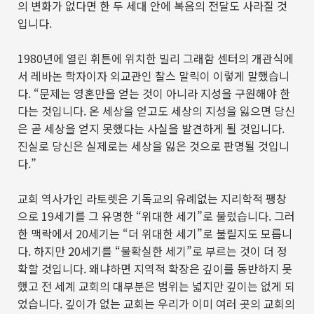
의 변화가 없다면 한 두 세대 안에 복음의 전달도 사라질 것
입니다
.
1980
년에 열린 휘튼에 위치한 빌리 그래함 센터의 개관식에
서 레바논 학자이자 외교관인 찰스 말릭이 이렇게 말했습니
다
. “
문제는 영혼만을 얻는 것이 아니라 지성을 구원해야 한
다는 것입니다
.
온 세상을 얻고도 세상의 지성을 잃으면 당신
은 곧 세상을 얻지 못했다는 사실을 발견하게 될 것입니다
.
진실로 당신은 실제로는 세상을 잃은 것으로 판명될 것입니
다
.”
교회 역사가인 라토렛은 기독교의 유례없는 지리학적 팽창
으로
19
세기를 그 유명한
“
위대한 세기
”
로 불렀습니다
.
그러
한 맥락에서
20
세기는
“
더 위대한 세기
”
로 불릴지도 모릅니
다
.
하지만
20
세기를
“
불확실한 세기
”
로 부르는 것이 더 정
확할 것입니다
.
왜냐하면 지역적 확장은 깊이를 동반하지 못
했고 전 세계 교회의 대부분은 범위는 넓지만 깊이는 없게 되
었습니다
.
깊이가 없는 교회는 우리가 이미 여러 곳의 교회의