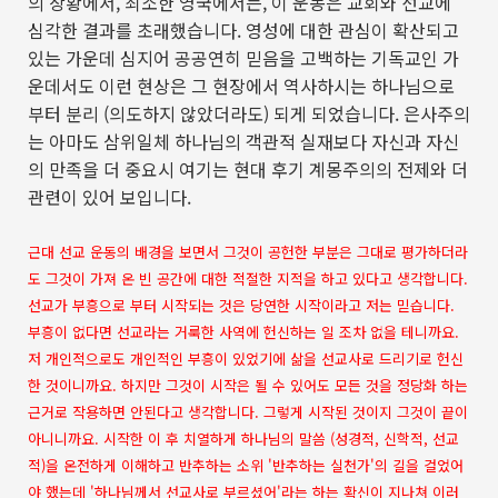
의 상황에서
,
최소한 영국에서는
,
이 운동은 교회와 선교에
심각한 결과를 초래했습니다
.
영성에 대한 관심이 확산되고
있는 가운데 심지어 공공연히 믿음을 고백하는 기독교인 가
운데서도 이런 현상은 그 현장에서 역사하시는 하나님으로
부터 분리
(
의도하지 않았더라도
)
되게 되었습니다
.
은사주의
는 아마도 삼위일체 하나님의 객관적 실재보다 자신과 자신
의 만족을 더 중요시 여기는 현대 후기 계몽주의의 전제와 더
관련이 있어 보입니다
.
근대 선교 운동의 배경을 보면서 그것이 공헌한 부분은 그대로 평가하더라
도 그것이 가져 온 빈 공간에 대한 적절한 지적을 하고 있다고 생각합니다.
선교가 부흥으로 부터 시작되는 것은 당연한 시작이라고 저는 믿습니다.
부흥이 없다면 선교라는 거룩한 사역에 헌신하는 일 조차 없을 테니까요.
저 개인적으로도 개인적인 부흥이 있었기에 삶을 선교사로 드리기로 헌신
한 것이니까요. 하지만 그것이 시작은 될 수 있어도 모든 것을 정당화 하는
근거로 작용하면 안된다고 생각합니다. 그렇게 시작된 것이지 그것이 끝이
아니니까요. 시작한 이 후 치열하게 하나님의 말씀 (성경적, 신학적, 선교
적)을 온전하게 이해하고 반추하는 소위 '반추하는 실천가'의 길을 걸었어
야 했는데 '하나님께서 선교사로 부르셨어'라는 하는 확신이 지나쳐 이러