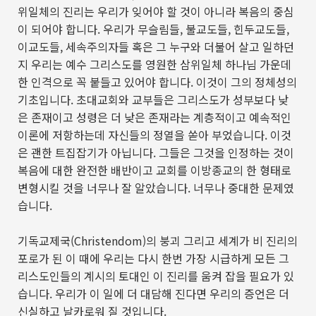
위일체의 진리는 우리가 잊어야 할 것이 아니라 복음의 중심
이 되어야 합니다
.
우리가 무슬림들
,
불교도들
,
힌두교도들
,
이교도들
,
세속주의자들 혹은 그 누구와 더불어 살고 일하던
지 우리는 예수 그리스도를 영원한 삼위일체 하나님 가운데
한 인격으로 꼭 붙들고 있어야 합니다
.
이것이 그의 정체성의
기초입니다
.
초대교회와 교부들은 그리스도가 성부보다 낮
은 존재이고 성령은 더 낮은 존재라는 계층적이고 예속적인
이론에 저항하는데 자신들의 정열을 쏟아 부었습니다
.
이것
은 괜한 트집잡기가 아닙니다
.
그들은 그것을 인정하는 것이
복음에 대한 완전한 배반이고 교회를 이방종교의 한 형태로
변형시킬 것을 너무나 잘 알았습니다
.
너무나 중대한 문제였
습니다
.
기독교제국
(Christendom)
의 붕괴 그리고 세계가 비 진리의
포로가 된 이 때에 우리는 다시 한번 가장 시급하게 모든 그
리스도인들의 계시의 토대인 이 진리를 움켜 잡을 필요가 있
습니다
.
우리가 이 일에 더 대담해 진다면 우리의 증언은 더
신실하고 날카로워 질 것입니다
.