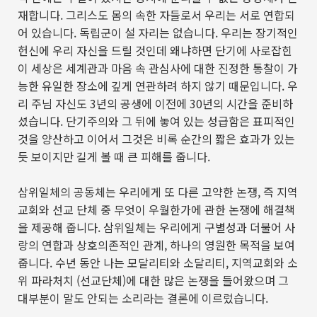
재합니다
.
그리스도 몸의 속한 자들로서 우리는 서로 연합되
어 있습니다
.
독립군이 설 자리는 없습니다
.
우리는 장기적인
헌신에 우리 자신을 드릴 것인데 왜냐하면 단기에 사로잡힌
이 세상은 세계관과 마음 속 관심사에 대한 진정한 통찰이 가
능한 유일한 장소에 깊게 연관하려 하지 않기 때문입니다
.
우
리 주님 자신도
3
년의 공생에 이전에
30
년의 시간을 준비하
셨습니다
.
단기주의와 그 뒤에 놓여 있는 성급함은 표피적인
것을 양산하고 이어서 그것은 비록 순간의 짧은 효과가 있는
듯 보이지만 길게 볼 때 큰 피해를 줍니다
.
삼위일체의 공동체는 우리에게 또 다른 고약한 논쟁
,
즉 지역
교회와 선교 단체 중 무엇이 우월한가에 관한 논쟁에 해결책
을 제공해 줍니다
.
삼위일체는 우리에게 구별성과 더불어 사
랑의 연합과 상호의존적인 관계
,
하나의 영원한 목적을 보여
줍니다
.
수년 동안 나는 모달리티와 소달리티
,
지역교회와 소
위 파라처치
(
선교단체
)
에 대한 많은 논쟁을 들어왔으며 그
대부분이 말도 안되는 소리라는 결론에 이르렀습니다
.