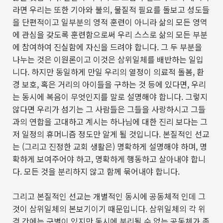
라면 우리는 또한 기아와 불의
,
물질적 필요를 돌보고 성도들
을 단편적이고 일부분의 영적 훈련이 아니라 삶의 모든 영역
에 관심을 갖도록 훈련함으로써 우리 스스로 삶의 모든 부분
에 참여하여 진실함에 자신을 드려야 합니다
.
그 두 부분을
나누는 것은 이원론이고 이것은 삼위일체를 배반하는 일입
니다
.
하지만 동일하게 만일 우리의 열정이 의료적 돌봄
,
환
경 보호
,
혹은 거리의 아이들을 구하는 것 등에 있다면
,
우리
는 동시에 복음이 무엇인지를 말로 설명해야 합니다
.
그렇지
않다면 우리가 섬기는 그 사람들은 그들을 사랑하시고 그들
과의 연합을 고대하고 계시는 하나님에 대한 진리 보다는 그
저 일정의 휴머니즘 정도만 알게 될 것입니다
.
본질적인 선교
는
(
그리고 진정한 교회 생활은
)
명확하게 설명해야 하며
,
명
확하게 보여주어야 하고
,
명확하게 행동하고 살아내야 합니
다
.
모든 것을 분리하지 않고 함께 묶어내야 합니다
.
그리고 본질적인 선교는 개별적인 동시에 공동체적 인데 그
것이 삼위일체의 본보기이기 때문입니다
.
삼위일체의 각 위
격 간에는 구별이 있지만 동시에 분리될 수 없는 공동체가 존