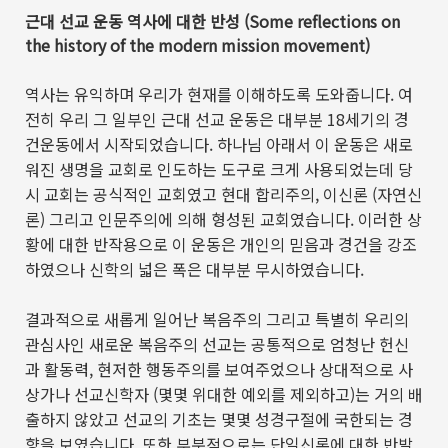
근대 선교 운동 역사에 대한 반성
(Some reflections on
the history of the modern mission movement)
역사는 유익하며 우리가 현재를 이해하도록 도와줍니다
.
여
전히 우리 그 일부인 근대 선교 운동은 대부분
18
세기의 경
건운동에서 시작되었습니다
.
하나님 아래서 이 운동은 새로
워진 생명을 교회로 인도하는 도구로 크게 사용되었는데 당
시 교회는 공식적인 교회였고 현대 합리주의
,
이신론
(
자연신
론
)
그리고 인문주의에 의해 형성된 교회였습니다
.
이러한 상
황에 대한 반작용으로 이 운동은 개인의 믿음과 경건을 강조
하였으나 신학의 넓은 폭은 대부분 무시하였습니다
.
결과적으로 새롭게 일어난 복음주의 그리고 특별히 우리의
관심사인 새로운 복음주의 선교는 공통적으로 엄청난 헌신
과 활동력
,
현저한 행동주의를 보여주었으나 상대적으로 사
상가나 선교신학자
(
몇몇 위대한 예외를 제외하고
)
는 거의 배
출하지 않았고 선교의 기초는 몇몇 성경구절에 국한되는 경
향을 보였습니다
.
또한 부분적으로는 단일신론에 대한 반발